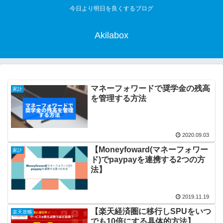
今日より明日を良くするブログ
Akilabox
マネーフォワードで奨学金の残高
家計
を管理する方法
2020.09.03
【Moneyfoward(マネーフォワー
家計
ド)でpaypayを連携する2つの方
法】
2019.11.19
【楽天経済圏に移行しSPUをいつ
楽天攻略
でも10倍にする具体的方法】